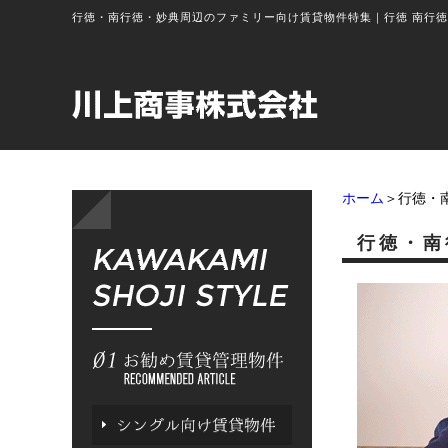
行徳・南行徳・妙典周辺のファミリー向け賃貸物件特集
｜
行徳 南行
ホーム
＞行徳・
行徳・南