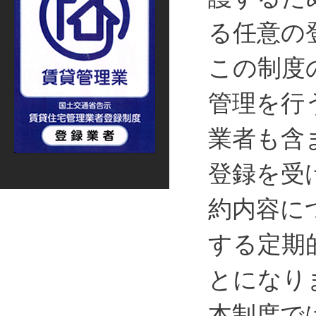
る任意の
この制度
管理を行
業者も含
登録を受
約内容に
する定期
とになり
本制度で