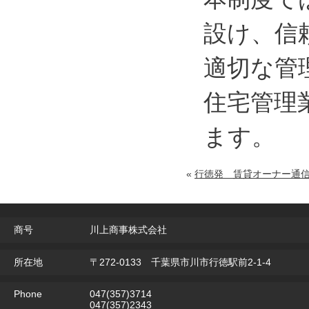
設け、信
適切な管
住宅管理
ます。
«
行徳発 賃貸オーナー通
商号
川上商事株式会社
所在地
〒272-0133 千葉県市川市行徳駅前2-1-4
Phone
047(357)3714
047(357)2343